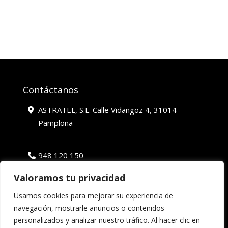
Contáctanos
ASTRATEL, S.L. Calle Vidangoz 4, 31014
Pamplona
948 120 150
Valoramos tu privacidad
astratel.sl@gmail.com
Usamos cookies para mejorar su experiencia de
navegación, mostrarle anuncios o contenidos
© 2026 Astratel Telecomunicaciones
personalizados y analizar nuestro tráfico. Al hacer clic en